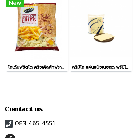
New
โกเด้นฟริตโต คริงเคิลคัทฟรายส์ (แบบหยัก)
พรีมีโอ แผ่นแป้งเนยสด พรีมีโอ 6 x 9 นิ้ว(155ก.) (10 แผ่น)
Contact us
083 465 4551