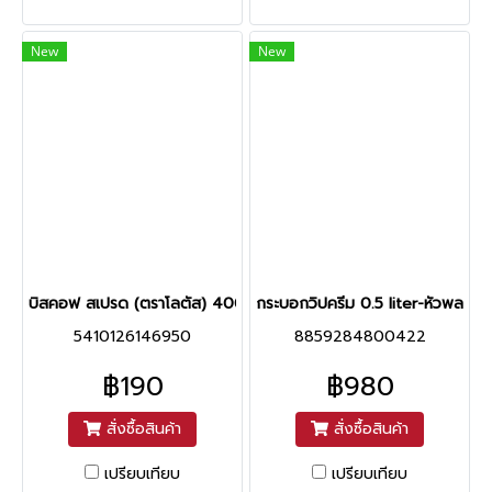
New
New
บิสคอฟ สเปรด (ตราโลตัส) 400กรัม
กระบอกวิปครีม 0.5 liter-หัวพลาสติ
5410126146950
8859284800422
฿190
฿980
สั่งซื้อสินค้า
สั่งซื้อสินค้า
เปรียบเทียบ
เปรียบเทียบ