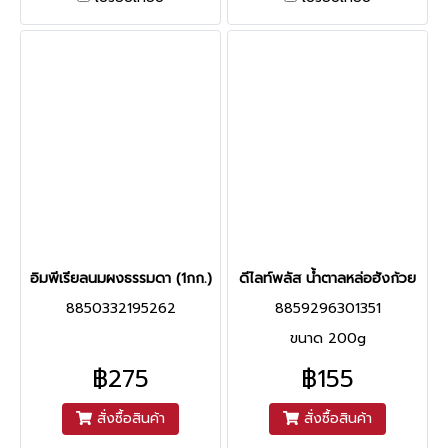
อิมพีเรียลนมผงธรรมดา (1กก.)
ดีไลท์พลัส น้ำตาลหล่อฮังก้วย
8850332195262
8859296301351
ขนาด 200g
฿275
฿155
สั่งซื้อสินค้า
สั่งซื้อสินค้า