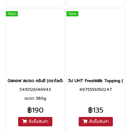
New
New
บิสคอฟ สเปรด ครันชี (ตราโลตัส)
วิป UHT FreshMilk Topping (1.0
5410126146943
6975556150247
ขนาด 380g
฿190
฿135
สั่งซื้อสินค้า
สั่งซื้อสินค้า