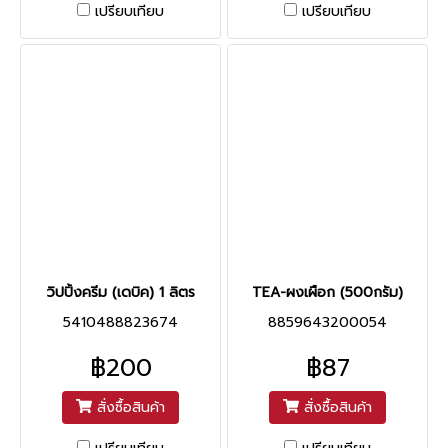
เปรียบเทียบ
เปรียบเทียบ
วิปปิ้งครีม (เดบิค) 1 ลิตร
TEA-ผงเผือก (500กรัม)
5410488823674
8859643200054
฿200
฿87
สั่งซื้อสินค้า
สั่งซื้อสินค้า