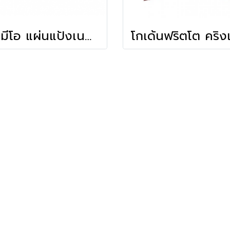
พรีมีโอ แผ่นแป้งเนยสด พรีมีโอ 6 x 9 นิ้ว(155ก.) (10 แผ่น)