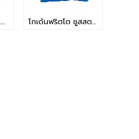
โกเด้นฟริตโต คริงเคิลคัทฟรายส์ (แบบหยัก)
โกเด้นฟริตโต ชูสสตริงฟรายส์ 1/4 (เส้นเล็ก 7 mm)