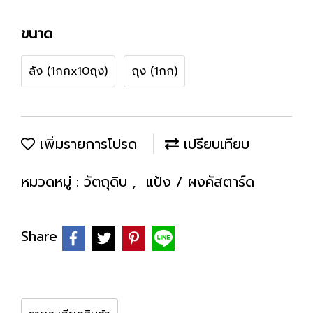
ขนาด
ลัง (1กกx10ถุง)
ถุง (1กก)
เพิ่มรายการโปรด
เปรียบเทียบ
หมวดหมู่ :
วัตถุดิบ
,
แป้ง / ผงคัสตาร์ด
Share