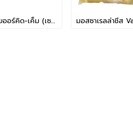
เนยออร์คิด-เค็ม (เซฟช้อยส์)
มอสซาเรลล่าชีส Va