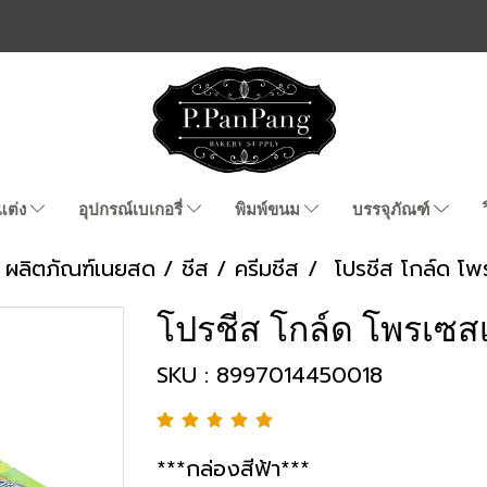
แต่ง
อุปกรณ์เบเกอรี่
พิมพ์ขนม
บรรจุภัณฑ์
ผลิตภัณฑ์เนยสด / ชีส / ครีมชีส
โปรชีส โกล์ด โพ
โปรชีส โกล์ด โพรเซสเ
SKU : 8997014450018
***กล่องสีฟ้า***