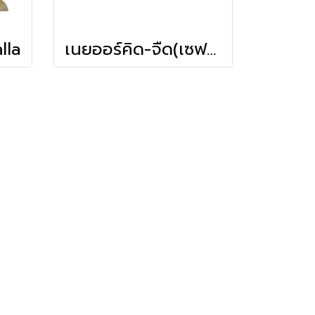
lla
เนยออร์คิด-จืด(เซฟช้อยส์)