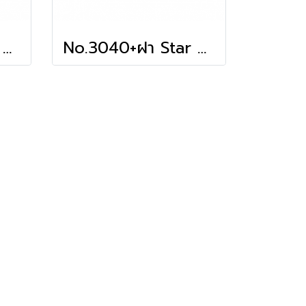
No.3040+ฝา Star Product (RoseGold)
No.3040+ฝา Star Product (Cow)