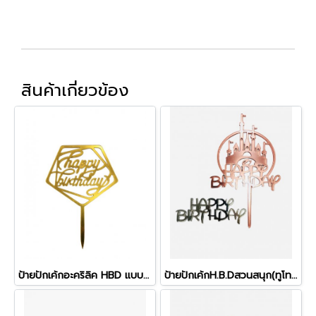
สินค้าเกี่ยวข้อง
ป้ายปักเค้กอะคริลิค HBD แบบที่ 2
ป้ายปักเค้กH.B.Dสวนสนุก(ทูโทน)