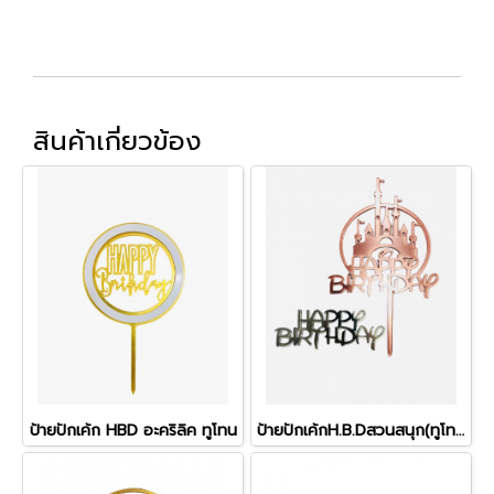
สินค้าเกี่ยวข้อง
ป้ายปักเค้ก HBD อะคริลิค ทูโทน
ป้ายปักเค้กH.B.Dสวนสนุก(ทูโทน)