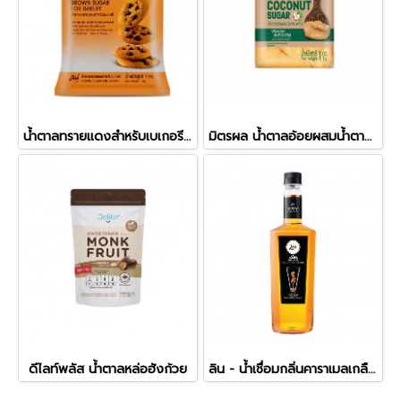
น้ำตาลทรายแดงสำหรับเบเกอรี ลิน
มิตรผล น้ำตาลอ้อยผสมน้ำตาลมะพร้าว
ดีไลท์พลัส น้ำตาลหล่อฮังก้วย
ลิน - น้ำเชื่อมกลิ่นคาราเมลเกลือชมพูหิมาลายัน (750ml)