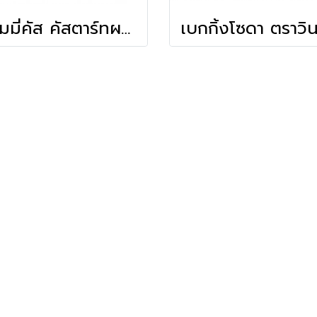
ครีมมี่คัส คัสตาร์ทผงสำเร็จรูป (750g)