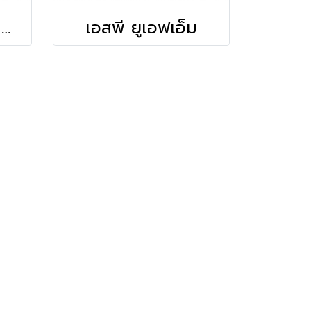
เบกกิ้งโซดา ตราวินนี่ 300 กรัม
เอสพี ยูเอฟเอ็ม