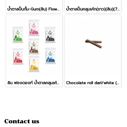
น้ำตาลปั้นกั้ม-Gum(ลิน) Flower Paste (250ก.)
น้ำตาลปั้นคลุมเค้ก(ขาว)(ลิน)(750ก.)
ลิน ฟองดองท์ น้ำตาลคลุมเค้กสำเร็จรูป
Chocolate roll darl/white (FDEC6002)
Contact us