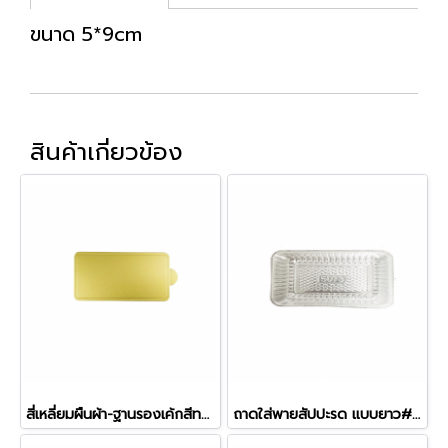
ขนาด 5*9cm
สินค้าเกี่ยวข้อง
สี่เหลี่ยมผืนผ้า-ฐานรองเค้กสีทอง
ถาดใส่พายสัปปะรด แบบยาว#5073