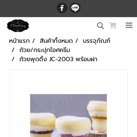
หน้าแรก
สินค้าทั้งหมด
บรรจุภัณฑ์
ถ้วย/กระปุกไอศครีม
ถ้วยพุดดิ้ง JC-2003 พร้อมฝา