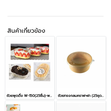
สินค้าเกี่ยวข้อง
ถ้วยพุดดิ้ง W-150(25ชิ้น)-พร้อมฝา
ถ้วยทรงกลมคราฟ+ฝา (25ชุด/ห่อ)