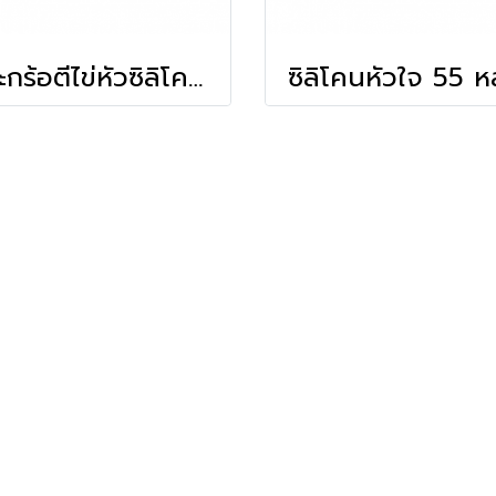
ตระกร้อตีไข่หัวซิลิโคน 10"
ซิลิโคนหัวใจ 55 ห