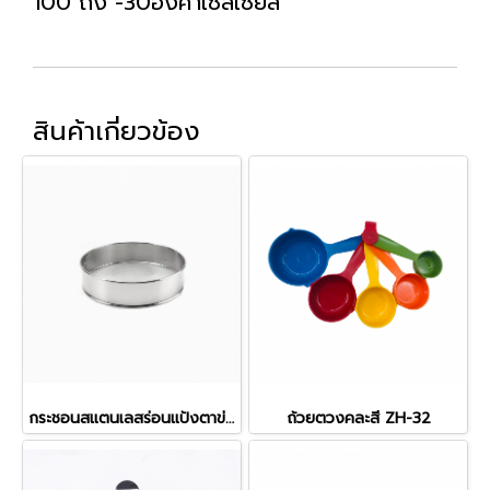
100 ถึง -30องศาเซลเซียส
สินค้าเกี่ยวข้อง
กระชอนสแตนเลสร่อนแป้งตาข่าย
ถ้วยตวงคละสี ZH-32