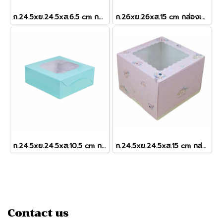
ก.24.5xย.24.5xส.6.5 cm กล่องขาว (2ป.เตี้ย)
ก.26xย.26xส.15 cm กล่องเค้กหูหิ้วลูกฟูก 2-4 ปอนด์
ก.24.5xย.24.5xส.10.5 cm กล่องเค้ก 2 ปอนด์ หน้าต่างกว้าง สีมินท์จุด
ก.24.5xย.24.5xส.15 cm กล่องเค้ก 2 ปอนด์ ชมพูดอกพิโอนี่ (ทรงสูง)
Contact us