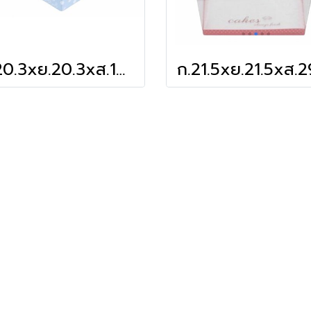
ก.20.3xย.20.3xส.10 cm กล่องเค้ก 1 ปอนด์ ฟ้าจุด