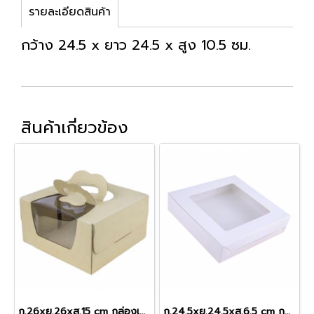
รายละเอียดสินค้า
กว้าง 24.5 x ยาว 24.5 x สูง 10.5 ซม.
สินค้าเกี่ยวข้อง
ก.26xย.26xส.15 cm กล่องเค้กหูหิ้วลูกฟูก 2-4 ปอนด์
ก.24.5xย.24.5xส.6.5 cm กล่องขาว (2ป.เตี้ย)