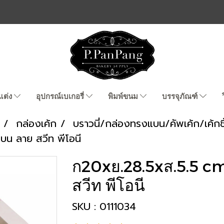
แต่ง
อุปกรณ์เบเกอรี่
พิมพ์ขนม
บรรจุภัณฑ์
กล่องเค้ก
บราวนี่/กล่องทรงแบน/คัพเค้ก/เค้กชิ
น ลาย สวีท พีโอนี
ก20xย.28.5xส.5.5 c
สวีท พีโอนี
SKU : 0111034