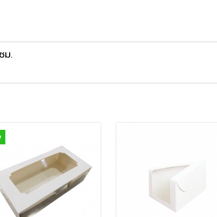
ซม.
w