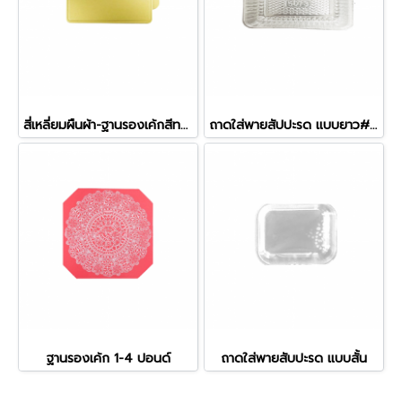
สี่เหลี่ยมผืนผ้า-ฐานรองเค้กสีทอง
ถาดใส่พายสัปปะรด แบบยาว#5073
ฐานรองเค้ก 1-4 ปอนด์
ถาดใส่พายสับปะรด แบบสั้น