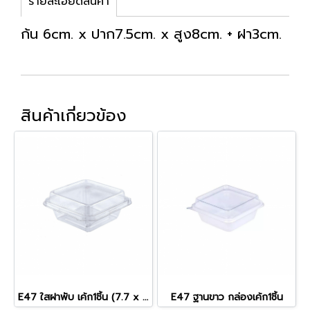
รายละเอียดสินค้า
ก้น 6cm. x ปาก7.5cm. x สูง8cm. + ฝา3cm.
สินค้าเกี่ยวข้อง
E47 ใสฝาพับ เค้ก1ชิ้น (7.7 x 7.7 x 4.0 cm.)
E47 ฐานขาว กล่องเค้ก1ชิ้น