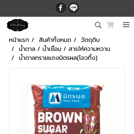
หน้าแรก
สินค้าทั้งหมด
วัตถุดิบ
น้ำตาล / น้ำเชื่อม / สารให้ความหวาน
น้ำตาลทรายแดงมิตรผล(โอวทึ้ง)