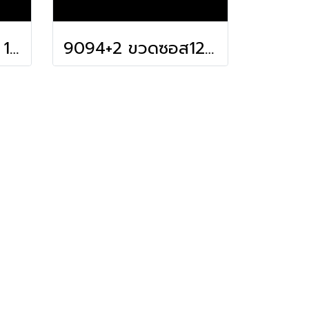
9094TR ขวดซอส 12 ออนซ์ ใส (340ml)
9094+2 ขวดซอส12ออนซ์ หัว 3 รู (340ml)