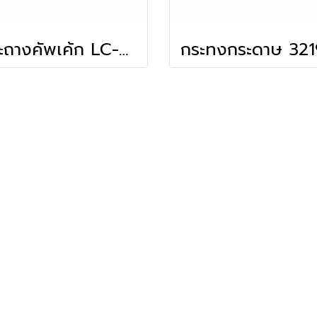
กระถางคัพเค้ก LC-7576