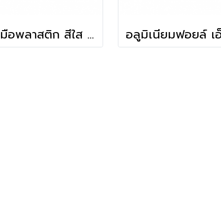
ถุงมือพลาสติก สีใส Size L (24 ชิ้น) แบบห่อ