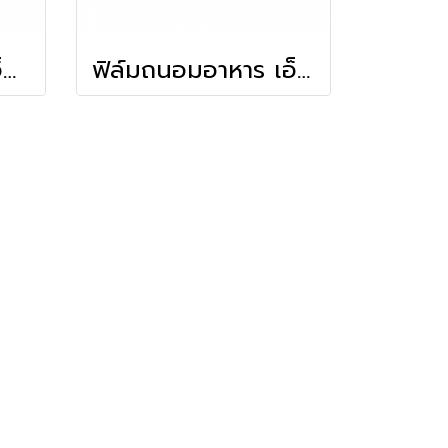
อลูมิเนียมฟอยล์ เอ็ม ฟอยล์ หน้ากว้าง 45 ซม.x ยาว 37 ฟุต. (11 เมตร)
ฟิล์มถนอมอาหาร เอ็ม แรป ม้วนใหญ่ หน้ากว้าง 30 ซม. x ยาว 600 ม. หนา 9 ไมครอน