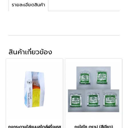
รายละเอียดสินค้า
สินค้าเกี่ยวข้อง
ถุงกระดาษใส่ขนมสไตล์ฝรั่งเศส
ถุงไฮโซ ตราปู (สีเขียว)