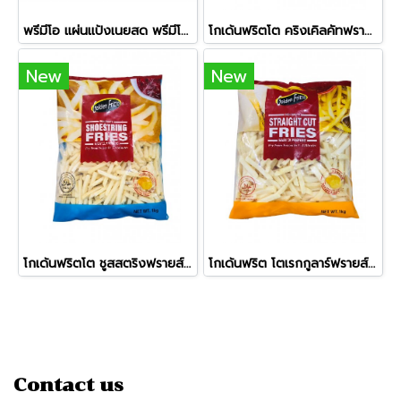
พรีมีโอ แผ่นแป้งเนยสด พรีมีโอ 6 x 9 นิ้ว(155ก.) (10 แผ่น)
โกเด้นฟริตโต คริงเคิลคัทฟรายส์ (แบบหยัก)
New
New
โกเด้นฟริตโต ชูสสตริงฟรายส์ 1/4 (เส้นเล็ก 7 mm)
โกเด้นฟริต โตเรกกูลาร์ฟรายส์ 3/8 (เส้นใหญ่ 10 mm)
Contact us