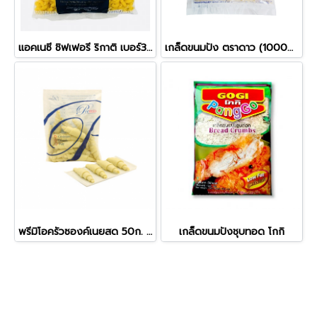
แอคเนซี ชิฟเฟอรี ริกาติ เบอร์38 ข้องอ
เกล็ดขนมปัง ตราดาว (1000ก.)
พรีมิโอครัวซองค์เนยสด 50ก. (15อัน/แพ็ค)
เกล็ดขนมปังชุบทอด โกกิ