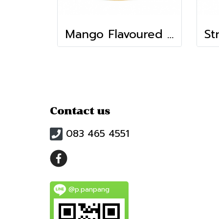
Mango Flavoured Popping Boba (Tenju)(1kg)
Contact us
083 465 4551
@p.panpang