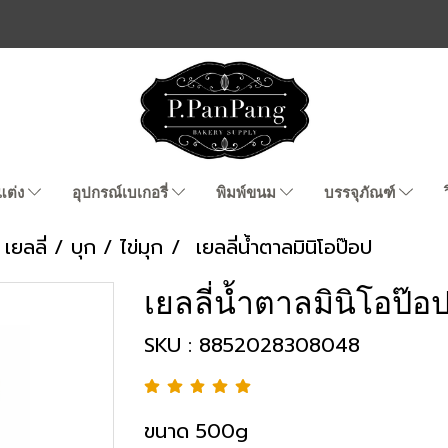
แต่ง
อุปกรณ์เบเกอรี่
พิมพ์ขนม
บรรจุภัณฑ์
เยลลี่ / บุก / ไข่มุก
เยลลี่น้ำตาลมินิโอป๊อป
เยลลี่น้ำตาลมินิโอป๊อ
SKU : 8852028308048
ขนาด 500g