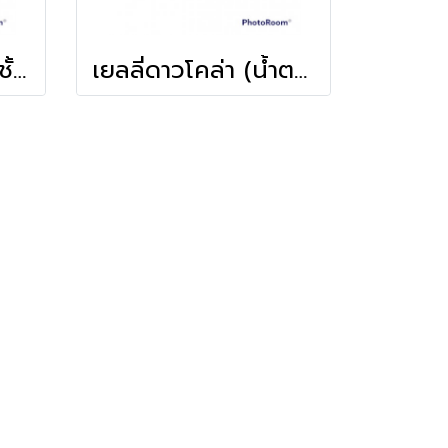
ควีนเยลลี่ หัวใจ 2 ชั้น (500ก.)
เยลลี่ดาวโคล่า (น้ำตาล) (500ก.)