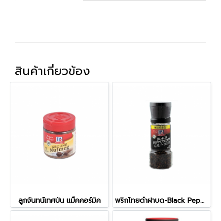
สินค้าเกี่ยวข้อง
ลูกจันทน์เทศป่น แม็คคอร์มิค
พริกไทยดำฝาบด-Black Peppercorn Grinder แม็คคอร์มิค