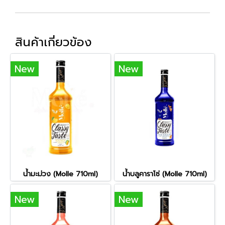
สินค้าเกี่ยวข้อง
New
New
น้ำมะม่วง (Molle 710ml)
น้ำบลูคาราโซ่ (Molle 710ml)
New
New