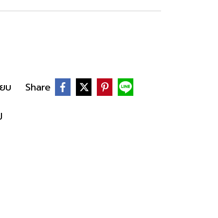
ียบ
Share
ป