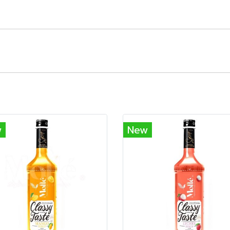
w
New