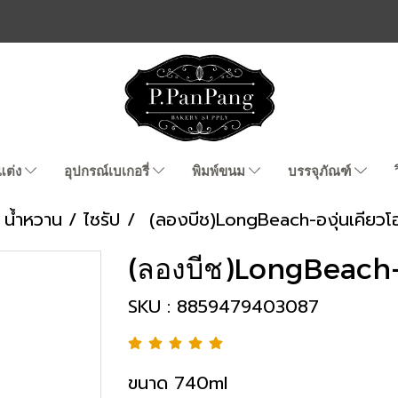
แต่ง
อุปกรณ์เบเกอรี่
พิมพ์ขนม
บรรจุภัณฑ์
น้ำหวาน / ไซรัป
(ลองบีช)LongBeach-องุ่นเคียวโ
(ลองบีช)LongBeach-อ
SKU : 8859479403087
ขนาด 740ml