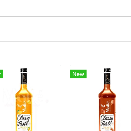
w
New