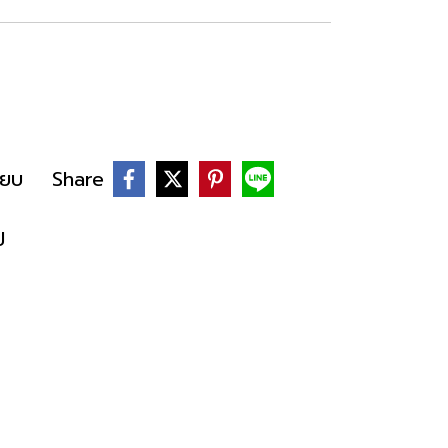
ียบ
Share
ป