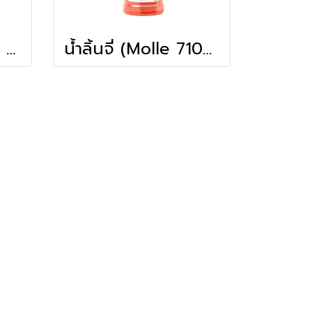
น้ำคาราเมล (Molle 710ml)
น้ำลิ้่นจี่ (Molle 710ml)