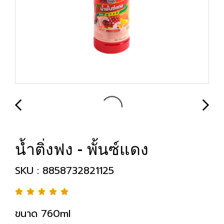
น้ำติ่งฟง - พั้นซ์แดง
SKU : 8858732821125
ขนาด 760ml