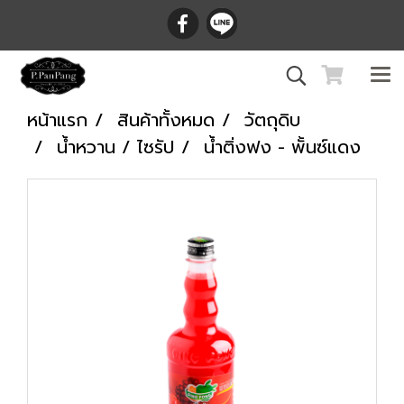
หน้าแรก
สินค้าทั้งหมด
วัตถุดิบ
น้ำหวาน / ไซรัป
น้ำติ่งฟง - พั้นซ์แดง