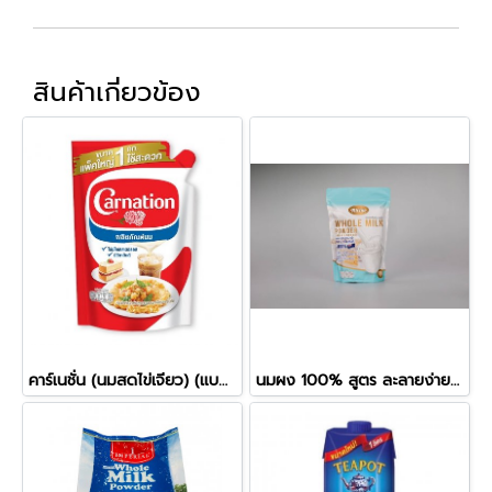
สินค้าเกี่ยวข้อง
คาร์เนชั่น (นมสดไข่เจียว) (แบบถุง 1กก.)
นมผง 100% สูตร ละลายง่าย (นิวซีแลนด์) (ตราริชชี่) (1kg)