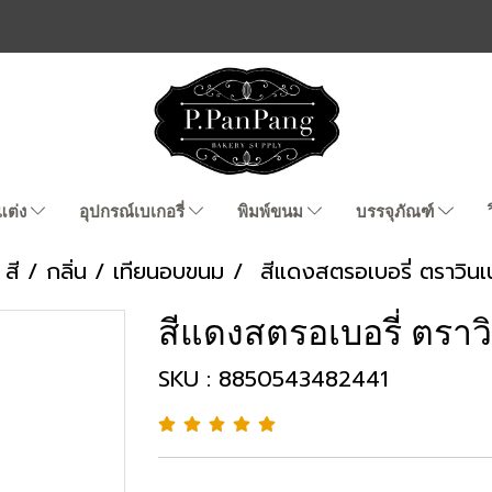
แต่ง
อุปกรณ์เบเกอรี่
พิมพ์ขนม
บรรจุภัณฑ์
สี / กลิ่น / เทียนอบขนม
สีแดงสตรอเบอรี่ ตราวินเ
สีแดงสตรอเบอรี่ ตราว
SKU : 8850543482441