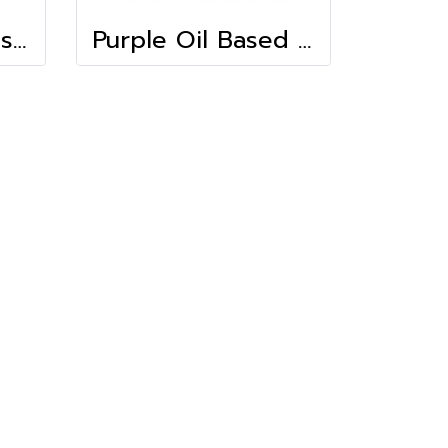
Turquoise Oil Based Colour (10g)
Purple Oil Based Colour (10g)