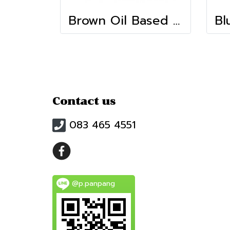
Brown Oil Based Colour (10g)
Contact us
083 465 4551
@p.panpang