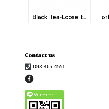
Black Tea-Loose tea (Tenju)(600ก.)
Contact us
083 465 4551
@p.panpang