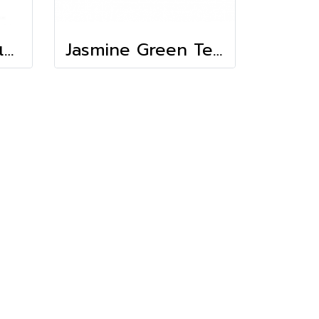
ลองบีชผง-ช็อคโกแลต ช็อคโก้ซิตี้
Jasmine Green Tea-Loose tea (Tenju)(600ก.)