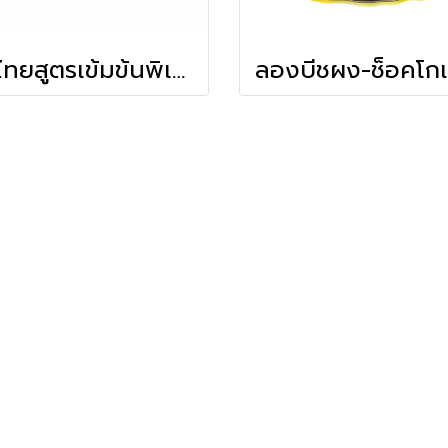
ชาไทยสูตรเข้มข้นพิเศษ (หัวเชื้อชาไทย) มังกรบิน (200ก.)