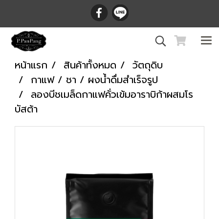
หน้าแรก
สินค้าทั้งหมด
วัตถุดิบ
กาแฟ / ชา / ผงน้ำดื่มสำเร็จรูป
ลองบีชเมล็ดกาแฟคั่วเข้มอาราบิก้าผสมโร
บัสต้า