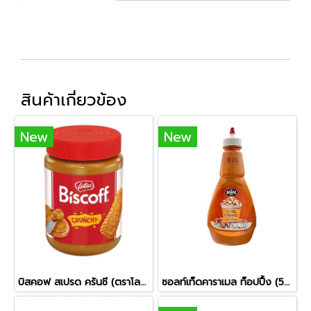
สินค้าเกี่ยวข้อง
New
New
บิสคอฟ สเปรด ครันชี (ตราโลตัส)
ซอลท์เท็ดคาราเมล ท็อปปื้ง (500ก.)-จุกแดง