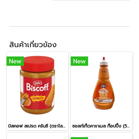
สินค้าเกี่ยวข้อง
New
New
บิสคอฟ สเปรด ครันชี (ตราโลตัส)
ซอลท์เท็ดคาราเมล ท็อปปื้ง (500ก.)-จุกแดง