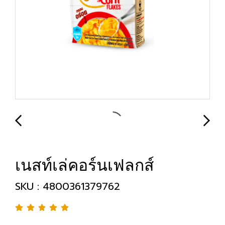
เนสท์เล่คอร์นเฟลกส์
SKU : 4800361379762