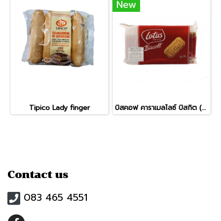
New
Tipico Lady finger
บิสคอฟ คาราเมลไลซ์ บิสกิต (ตราโลตัส)
Contact us
083 465 4551