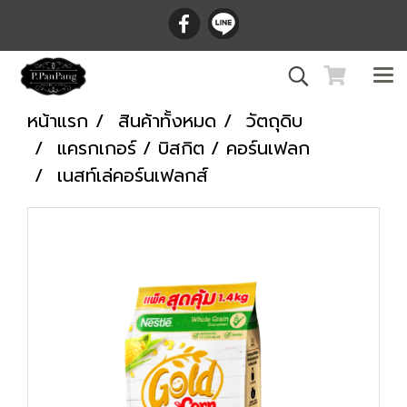
หน้าแรก
สินค้าทั้งหมด
วัตถุดิบ
แครกเกอร์ / บิสกิต / คอร์นเฟลก
เนสท์เล่คอร์นเฟลกส์