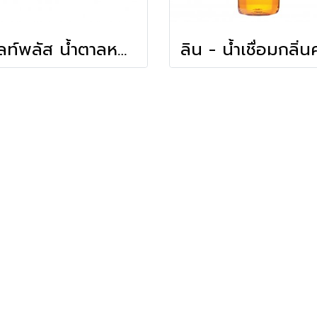
ดีไลท์พลัส น้ำตาลหล่อฮังก้วย