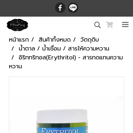
หน้าแรก
สินค้าทั้งหมด
วัตถุดิบ
น้ำตาล / น้ำเชื่อม / สารให้ความหวาน
อิริททริทอล(Erythritol) - สารทดแทนความ
หวาน