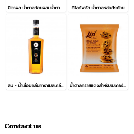
มิตรผล น้ำตาลอ้อยผสมน้ำตาลมะพร้าว
ดีไลท์พลัส น้ำตาลหล่อฮังก้วย
ลิน - น้ำเชื่อมกลิ่นคาราเมลเกลือชมพูหิมาลายัน (750ml)
น้ำตาลทรายแดงสำหรับเบเกอรี ลิน
Contact us