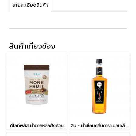
รายละเอียดสินค้า
สินค้าเกี่ยวข้อง
ดีไลท์พลัส น้ำตาลหล่อฮังก้วย
ลิน - น้ำเชื่อมกลิ่นคาราเมลเกลือชมพูหิมาลายัน (750ml)