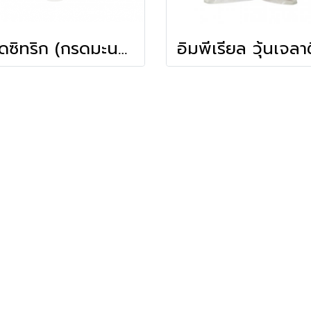
กรดซิทริก (กรดมะนาว)(100ก.)(Mcgarrett)