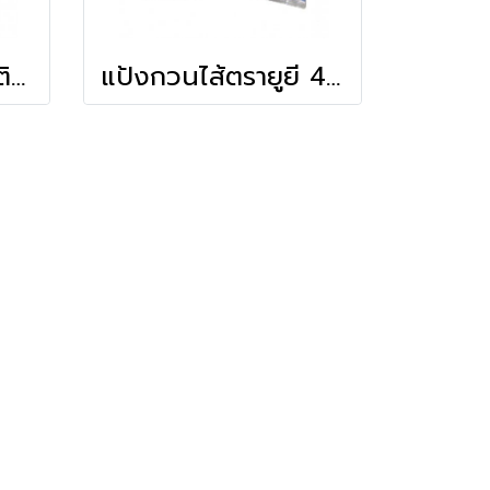
อิมพีเรียล วุ้นเจลาตินสำเร็จรูป รสแบล็คคอร์เร้นท์ (1kg)
แป้งกวนไส้ตรายูยี 450กรัม