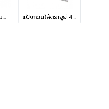
กัวร์กัม (วัตถุเจือปนอาหาร)(100ก.)(Mcgarrett)
แป้งกวนไส้ตรายูยี 450กรัม