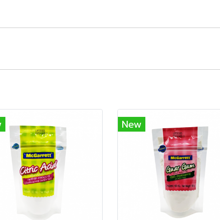
w
New