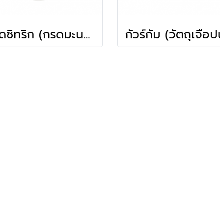
กรดซิทริก (กรดมะนาว)(100ก.)(Mcgarrett)