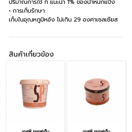
ปริมาณการใช้ ที่ แนะนำ 1% ของน้าหนักแป้ง
• การเก็บรักษา
เก็บในอุณหภูมิหอ้ง ไม่เกิน 29 องศาเซลเซียส
สินค้าเกี่ยวข้อง
เอสพี ยูเอฟเอ็ม
เอสพี ยูเอฟเอ็ม