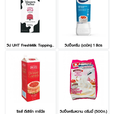
วิป UHT FreshMilk Topping (1.000ก.)
วิปปิ้งครีม (เดบิค) 1 ลิตร
ริชส์ ดีเซิร์ท การ์นีช
วิปปิ้งครีมหวาน ดรีมมี่ (500ก.)