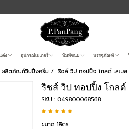
แต่ง
อุปกรณ์เบเกอรี่
พิมพ์ขนม
บรรจุภัณฑ์
ผลิตภัณฑ์วิปปิ้งครีม
ริชส์ วิป ทอปปิ้ง โกลด์ เลเบ
ริชส์ วิป ทอปปิ้ง โกลด
SKU : 049800068568
ขนาด 1ลิตร