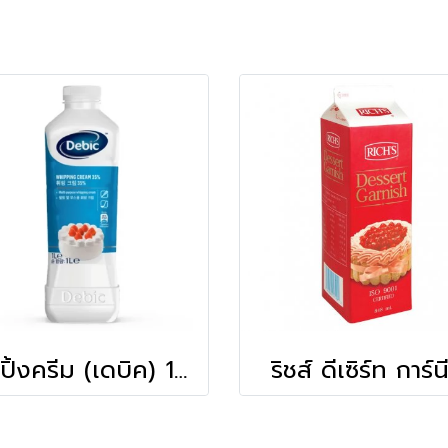
วิปปิ้งครีม (เดบิค) 1 ลิตร
ริชส์ ดีเซิร์ท การ์น