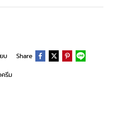
ียบ
Share
งครีม