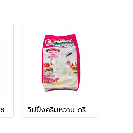
ีช
วิปปิ้งครีมหวาน ดรีมมี่ (500ก.)